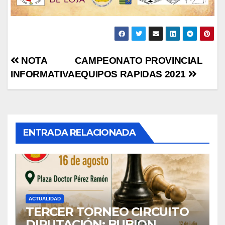
Navegación
NOTA
CAMPEONATO PROVINCIAL
INFORMATIVA
EQUIPOS RAPIDAS 2021
de
entradas
ENTRADA RELACIONADA
ACTUALIDAD
TERCER TORNEO CIRCUITO
DIPUTACIÓN: BUBION