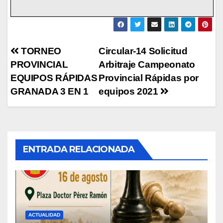
Navegación
TORNEO
Circular-14 Solicitud
PROVINCIAL
Arbitraje Campeonato
de
EQUIPOS RÁPIDAS
Provincial Rápidas por
entradas
GRANADA 3 EN 1
equipos 2021
ENTRADA RELACIONADA
ACTUALIDAD