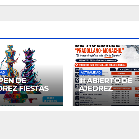
DAD
ACTUALIDAD
OPEN DE
III ABIERTO DE
DREZ FIESTAS
AJEDREZ
SAN AGUSTIN
“PRADOLLANO 
6
MONACHIL”