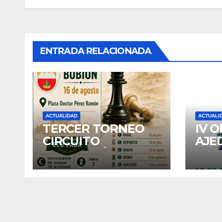
de
entradas
ENTRADA RELACIONADA
ACTUALIDAD
ACTUALI
TERCER TORNEO
IV 
CIRCUITO
AJE
DIPUTACIÓN:
DE 
BUBION
202