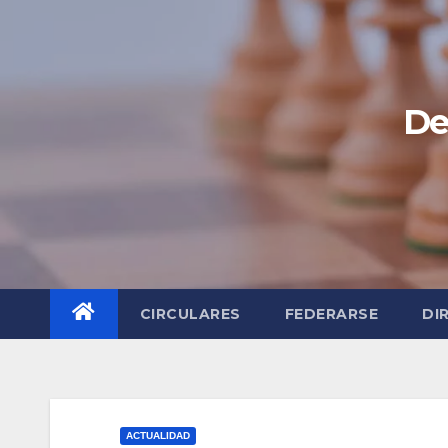
Saltar
al
contenido
De
CIRCULARES
FEDERARSE
DI
ACTUALIDAD