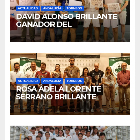
ACTUALIDAD
ANDALUCÍA
TORNEOS
DAVID ALONSO BRILLANTE
GANADOR DEL
CAMPEONATO DE
ANDALUCÍA DE AJEDREZ
RÁPIDO SUB16
ACTUALIDAD
ANDALUCÍA
TORNEOS
ROSA ADELA LORENTE
SERRANO BRILLANTE
CAMPEONA FEMENINA
ABSOLUTA DE ANDALUCÍA
EN LINARES Y CUARTA DE LA
GENERAL