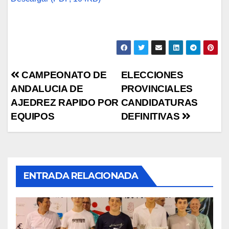
Navegación
CAMPEONATO DE
ELECCIONES
ANDALUCIA DE
PROVINCIALES
de
AJEDREZ RAPIDO POR
CANDIDATURAS
entradas
EQUIPOS
DEFINITIVAS
ENTRADA RELACIONADA