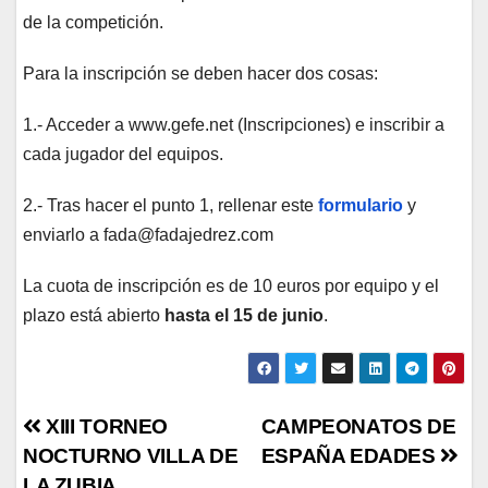
de la competición.
Para la inscripción se deben hacer dos cosas:
1.- Acceder a www.gefe.net (Inscripciones) e inscribir a
cada jugador del equipos.
2.- Tras hacer el punto 1, rellenar este
formulario
y
enviarlo a fada@fadajedrez.com
La cuota de inscripción es de 10 euros por equipo y el
plazo está abierto
hasta el 15 de junio
.
Navegación
XIII TORNEO
CAMPEONATOS DE
NOCTURNO VILLA DE
ESPAÑA EDADES
de
LA ZUBIA