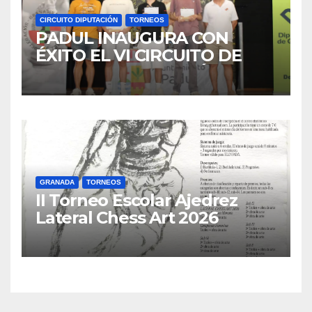
CIRCUITO DIPUTACIÓN
TORNEOS
PADUL INAUGURA CON
ÉXITO EL VI CIRCUITO DE
AJEDREZ DIPUTACIÓN DE
GRANADA
GRANADA
TORNEOS
II Torneo Escolar Ajedrez
Lateral Chess Art 2026