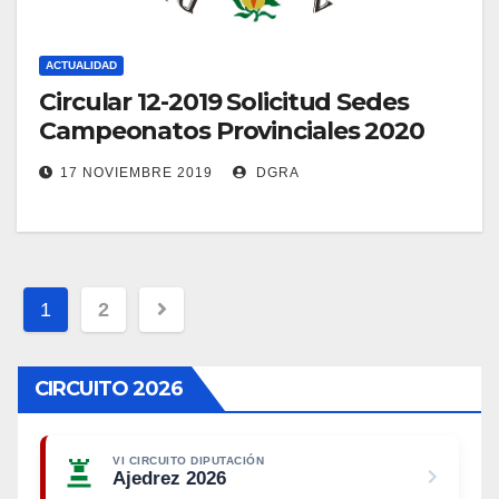
ACTUALIDAD
Circular 12-2019 Solicitud Sedes
Campeonatos Provinciales 2020
17 NOVIEMBRE 2019
DGRA
Paginación
1
2
de
CIRCUITO 2026
entradas
VI CIRCUITO DIPUTACIÓN
Ajedrez 2026