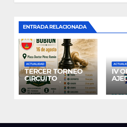
entradas
ENTRADA RELACIONADA
ACTUALIDAD
ACTUALI
TERCER TORNEO
IV 
CIRCUITO
AJE
DIPUTACIÓN:
DE 
BUBION
202