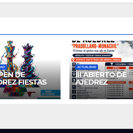
DAD
ACTUALIDAD
OPEN DE
III ABIERTO DE
DREZ FIESTAS
AJEDREZ
SAN AGUSTIN
“PRADOLLANO 
6
MONACHIL”