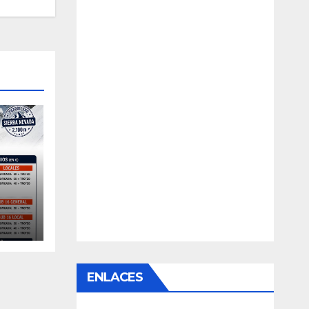
–
ENLACES