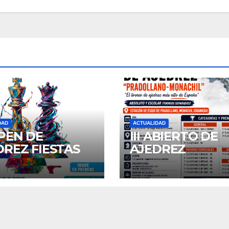
DAD
ACTUALIDAD
OPEN DE
III ABIERTO DE
DREZ FIESTAS
AJEDREZ
SAN AGUSTIN
“PRADOLLANO 
6
MONACHIL”