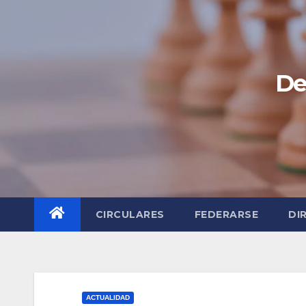
Saltar
al
contenido
De
CIRCULARES
FEDERARSE
DI
ACTUALIDAD