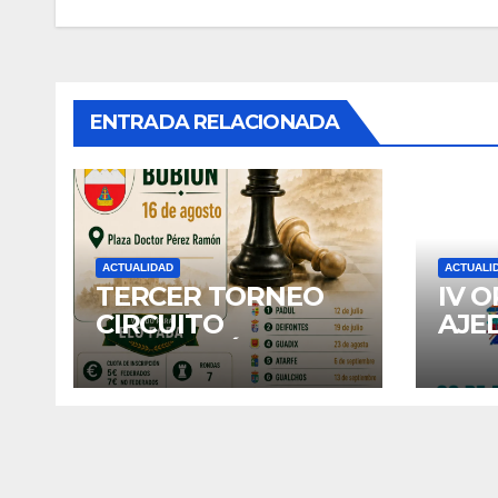
entradas
ENTRADA RELACIONADA
ACTUALIDAD
ACTUALI
TERCER TORNEO
IV 
CIRCUITO
AJE
DIPUTACIÓN:
DE 
BUBION
202