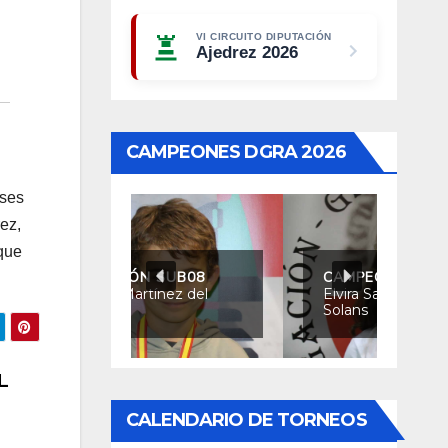
VI CIRCUITO DIPUTACIÓN
Ajedrez 2026
CAMPEONES DGRA 2026
ases
ez,
 que
 SUB08
CAMPEONA SUB08
tínez del
Elvira Santamaría
Solans
L
CALENDARIO DE TORNEOS