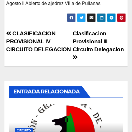
Agosto II Abierto de ajedrez Villa de Pulianas
Navegación
CLASIFICACION
Clasificacion
PROVISIONAL IV
Provisional III
de
CIRCUITO DELEGACION
Circuito Delegacion
entradas
ENTRADA RELACIONADA
CIRCUITO