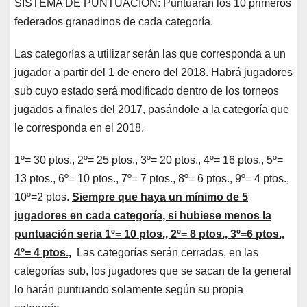
SISTEMA DE PUNTUACIÓN: Puntuarán los 10 primeros
federados granadinos de cada categoría.
Las categorías a utilizar serán las que corresponda a un
jugador a partir del 1 de enero del 2018. Habrá jugadores
sub cuyo estado será modificado dentro de los torneos
jugados a finales del 2017, pasándole a la categoría que
le corresponda en el 2018.
1º= 30 ptos., 2º= 25 ptos., 3º= 20 ptos., 4º= 16 ptos., 5º=
13 ptos., 6º= 10 ptos., 7º= 7 ptos., 8º= 6 ptos., 9º= 4 ptos.,
10º=2 ptos.
Siempre que haya un mínimo de 5
jugadores en cada categoría, si hubiese menos la
puntuación seria 1º= 10 ptos., 2º= 8 ptos., 3º=6 ptos.,
4º= 4 ptos.,
Las categorías serán cerradas, en las
categorías sub, los jugadores que se sacan de la general
lo harán puntuando solamente según su propia