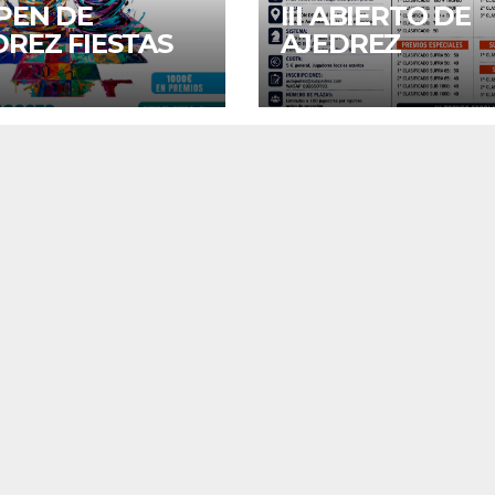
OPEN DE
III ABIERTO DE
DREZ FIESTAS
AJEDREZ
SAN AGUSTIN
“PRADOLLANO 
6
MONACHIL”