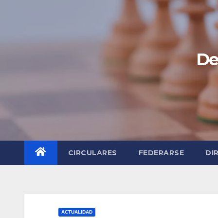
Saltar
al
contenido
De
CIRCULARES
FEDERARSE
DI
ACTUALIDAD