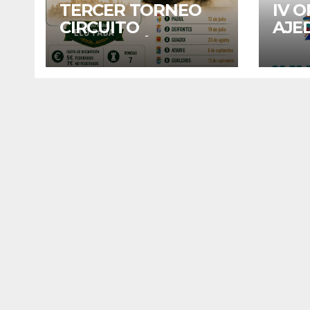
TERCER TORNEO
IV 
CIRCUITO
AJE
DIPUTACIÓN:
DE 
BUBION
202