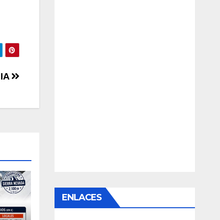
BIA
ENLACES