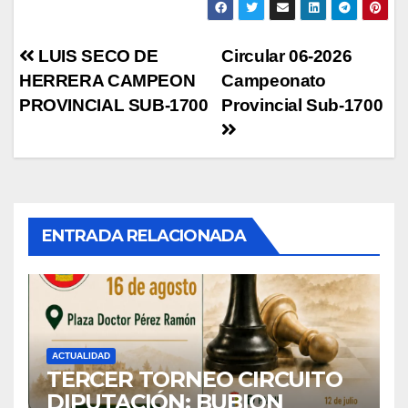
Navegación
LUIS SECO DE
Circular 06-2026
HERRERA CAMPEON
Campeonato
de
PROVINCIAL SUB-1700
Provincial Sub-1700
entradas
ENTRADA RELACIONADA
ACTUALIDAD
TERCER TORNEO CIRCUITO
DIPUTACIÓN: BUBION