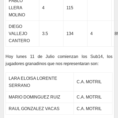
PABLO
LLERA
4
115
MOLINO
DIEGO
VALLEJO
3.5
134
4
8
CANTERO
Hoy lunes 11 de Julio comienzan los Sub14, los
jugadores granadinos que nos representaran son:
LARA ELOISA LORENTE
C.A. MOTRIL
SERRANO
MARIO DOMINGUEZ RUIZ
C.A. MOTRIL
RAUL GONZALEZ VACAS
C.A. MOTRIL