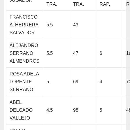
JUGADOR
TRA.
TRA.
RAP.
R
FRANCISCO
A. HERRERA
5.5
43
SALVADOR
ALEJANDRO
SERRANO
5.5
47
6
1
ALMENDROS
ROSA ADELA
LORENTE
5
69
4
7
SERRANO
ABEL
DELGADO
4.5
98
5
4
VALLEJO