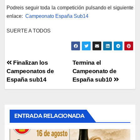
Podreis seguir toda la competición pulsando el siguiente
enlace:
Campeonato España Sub14
SUERTE A TODOS
Navegación
Finalizan los
Termina el
Campeonatos de
Campeonato de
de
España sub14
España sub10
entradas
ENTRADA RELACIONADA