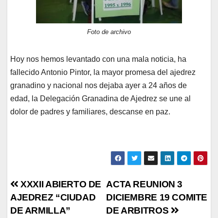
Foto de archivo
Hoy nos hemos levantado con una mala noticia, ha
fallecido Antonio Pintor, la mayor promesa del ajedrez
granadino y nacional nos dejaba ayer a 24 años de
edad, la Delegación Granadina de Ajedrez se une al
dolor de padres y familiares, descanse en paz.
Navegación
XXXII ABIERTO DE
ACTA REUNION 3
AJEDREZ “CIUDAD
DICIEMBRE 19 COMITE
de
DE ARMILLA”
DE ARBITROS