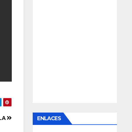
ELA
ENLACES