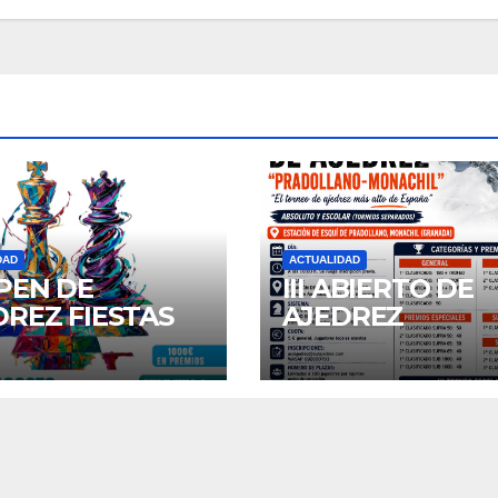
DAD
ACTUALIDAD
OPEN DE
III ABIERTO DE
DREZ FIESTAS
AJEDREZ
SAN AGUSTIN
“PRADOLLANO 
6
MONACHIL”