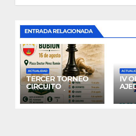
de
entradas
ENTRADA RELACIONADA
ACTUALIDAD
ACTUALI
TERCER TORNEO
IV 
CIRCUITO
AJE
DIPUTACIÓN:
DE 
BUBION
202