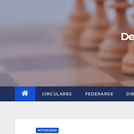
Saltar
al
contenido
De
CIRCULARES
FEDERARSE
DI
ACTUALIDAD