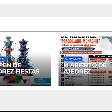
DAD
ACTUALIDAD
OPEN DE
III ABIERTO DE
DREZ FIESTAS
AJEDREZ
SAN AGUSTIN
“PRADOLLANO 
6
MONACHIL”