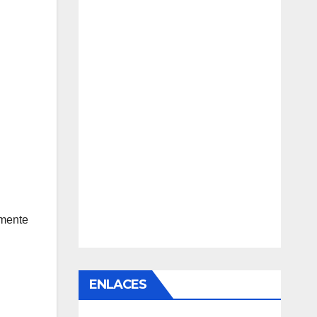
amente
ENLACES