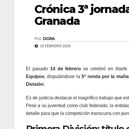
Crónica 3ª jornad
Granada
Por
DGRA
16 FEBRERO 2026
El pasado
14 de febrero
se celebró en Atarfe
Equipos
, disputándose la
5ª ronda por la mañ
División
.
Es de justicia destacar el magnífico trabajo que est
Pese a su juventud como club federado, la entid
detalle para que la competición transcurra con pun
Primera División: título