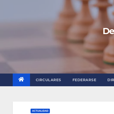
Saltar
al
contenido
De
CIRCULARES
FEDERARSE
DI
ACTUALIDAD