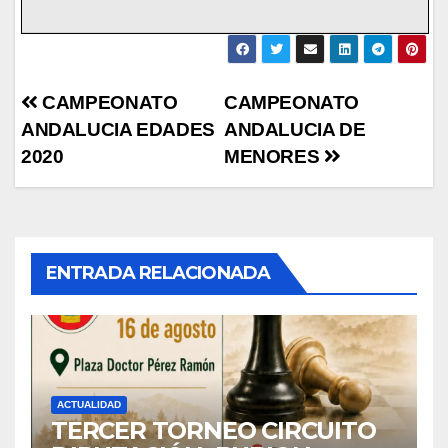
Navegación
CAMPEONATO
CAMPEONATO
ANDALUCIA EDADES
ANDALUCIA DE
de
2020
MENORES
entradas
ENTRADA RELACIONADA
ACTUALIDAD
TERCER TORNEO CIRCUITO