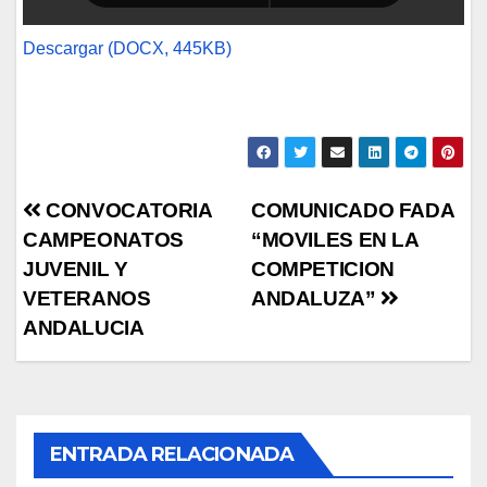
Descargar (DOCX, 445KB)
Navegación
CONVOCATORIA
COMUNICADO FADA
CAMPEONATOS
“MOVILES EN LA
de
JUVENIL Y
COMPETICION
entradas
VETERANOS
ANDALUZA”
ANDALUCIA
ENTRADA RELACIONADA