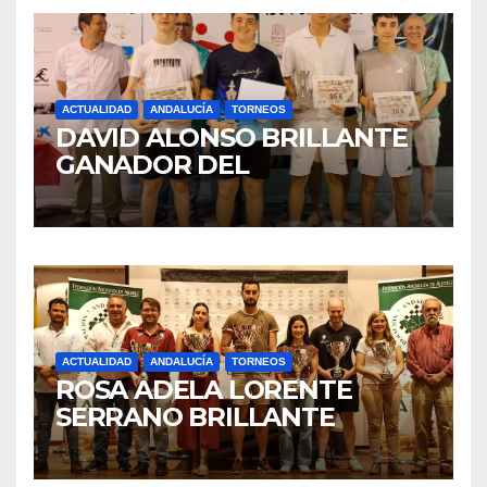
ACTUALIDAD
ANDALUCÍA
TORNEOS
DAVID ALONSO BRILLANTE
GANADOR DEL
CAMPEONATO DE
ANDALUCÍA DE AJEDREZ
RÁPIDO SUB16
ACTUALIDAD
ANDALUCÍA
TORNEOS
ROSA ADELA LORENTE
SERRANO BRILLANTE
CAMPEONA FEMENINA
ABSOLUTA DE ANDALUCÍA