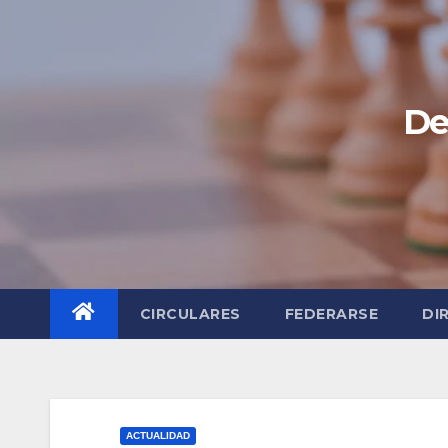
Saltar
al
contenido
De
CIRCULARES
FEDERARSE
DI
ACTUALIDAD