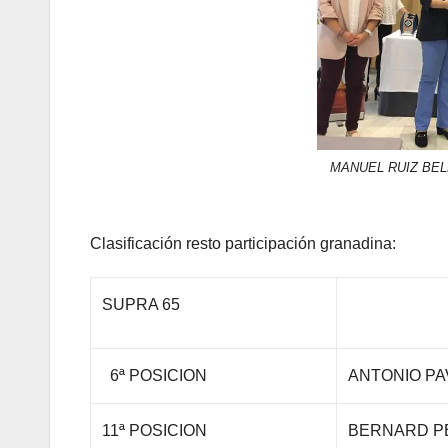
MANUEL RUIZ BE
Clasificación resto participación granadina:
SUPRA 65
6ª POSICION
ANTONIO P
11ª POSICION
BERNARD P