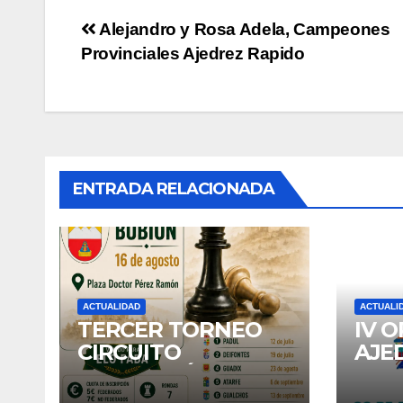
Navegación
Alejandro y Rosa Adela, Campeones
Provinciales Ajedrez Rapido
de
entradas
ENTRADA RELACIONADA
ACTUALIDAD
ACTUALI
TERCER TORNEO
IV 
CIRCUITO
AJE
DIPUTACIÓN:
DE 
BUBION
202