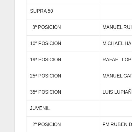
SUPRA 50
3ª POSICION
MANUEL RUI
10ª POSICION
MICHAEL H
19ª POSICION
RAFAEL LO
25ª POSICION
MANUEL GAR
35ª POSICION
LUIS LUPIA
JUVENIL
2ª POSICION
FM RUBEN 