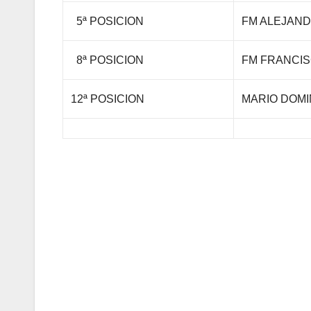
5ª POSICION
FM ALEJAN
8ª POSICION
FM FRANCI
12ª POSICION
MARIO DOMI