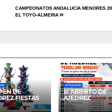
CAMPEONATOS ANDALUCIA MENORES 20
EL TOYO-ALMERIA
DAD
ACTUALIDAD
OPEN DE
III ABIERTO DE
DREZ FIESTAS
AJEDREZ
SAN AGUSTIN
“PRADOLLANO 
6
MONACHIL”