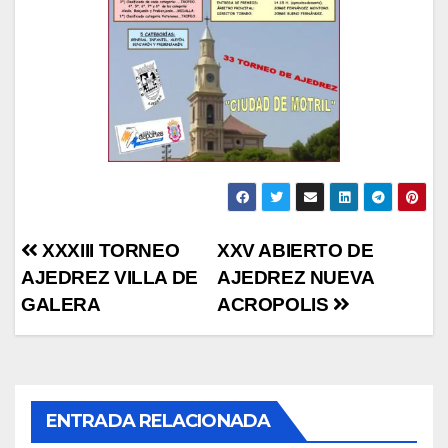
Navegación
XXXIII TORNEO
XXV ABIERTO DE
AJEDREZ VILLA DE
AJEDREZ NUEVA
de
GALERA
ACROPOLIS
entradas
ENTRADA RELACIONADA